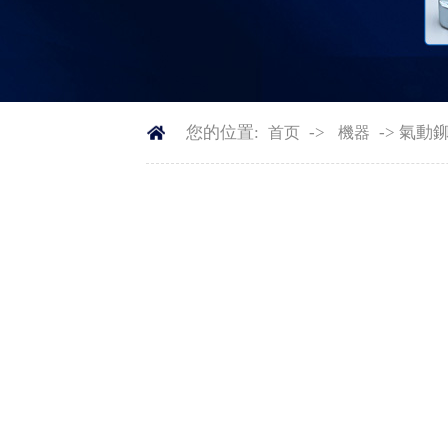
您的位置:
->
-> 氣動鉚
首页
機器