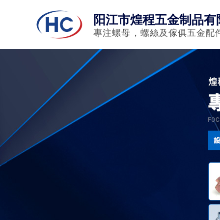
阳江市煌程五金制品有
專注螺母，螺絲及傢俱五金配