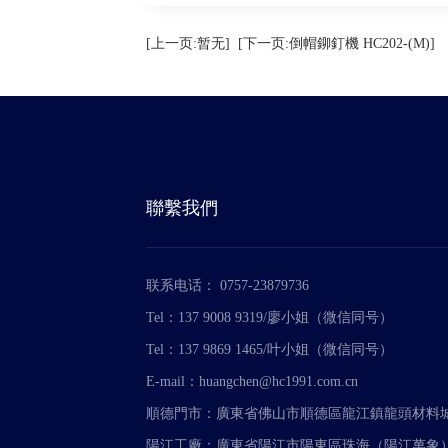
[上一页:暂无]
[下一页:倒帽鉚釘機 HC202-(M)]
聯繫我們
联系电话： 0757-23879736
Tel：137 9008 9319/廖小姐（微信同号）
Tel：137 9869 1465/叶小姐（微信同号）
E-mail：huangchen@hc1991.com.cn
順德門市：廣東省佛山市順德區龍江鎮龍頭材料城A4
陽江工廠：廣東省陽江市陽東區珠海（陽江萬象