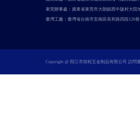
東莞辦事處：廣東省東莞市大朗鎮西牛陂村大院地
臺灣工廠：臺灣省台南市安南區長和路四段120巷3
Copyright @ 阳江市煌程五金制品有限公司 訪問