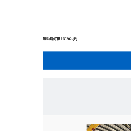
氣動鉚釘機 HC202-(P)