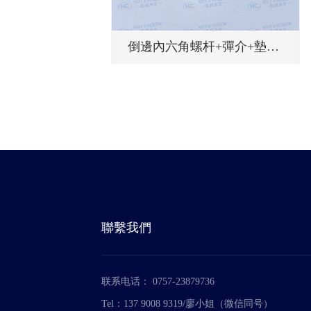
倒邊內六角螺杆+彈介+墊片-
N2R025...
聯繫我們
联系电话： 0757-23879736
Tel：137 9008 9319/廖小姐（微信同号）