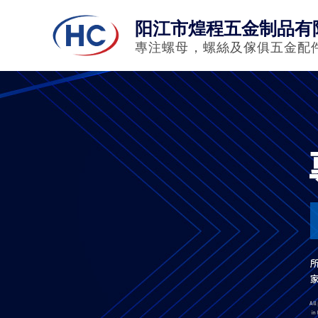
阳江市煌程五金制品有
專注螺母，螺絲及傢俱五金配