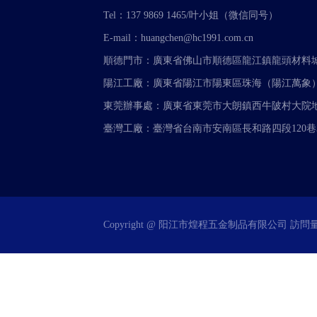
Tel：137 9869 1465/叶小姐（微信同号）
E-mail：huangchen@hc1991.com.cn
順德門市：廣東省佛山市順德區龍江鎮龍頭材料城A4
陽江工廠：廣東省陽江市陽東區珠海（陽江萬象
東莞辦事處：廣東省東莞市大朗鎮西牛陂村大院地
臺灣工廠：臺灣省台南市安南區長和路四段120巷3
Copyright @ 阳江市煌程五金制品有限公司 訪問