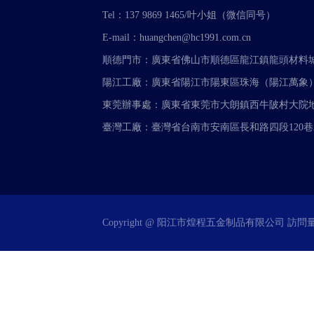
Tel：137 9869 1465/叶小姐（微信同号）
E-mail：huangchen@hc1991.com.cn
順德門市：廣東省佛山市順德區龍江鎮龍頭材料城A4
陽江工廠：廣東省陽江市陽東區珠海（陽江萬象
東莞辦事處：廣東省東莞市大朗鎮西牛陂村大院地
臺灣工廠：臺灣省台南市安南區長和路四段120巷3
Copyright @ 阳江市煌程五金制品有限公司 訪問