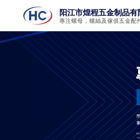
阳江市煌程五金制品有
專注螺母，螺絲及傢俱五金配