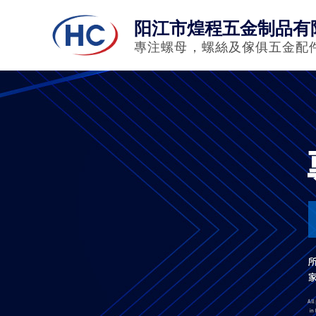
阳江市煌程五金制品有
專注螺母，螺絲及傢俱五金配